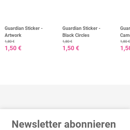
Guardian Sticker -
Guardian Sticker -
Guar
Artwork
Black Circles
Cam
1,80 €
1,80 €
1,80 €
1,50 €
1,50 €
1,5
Newsletter abonnieren