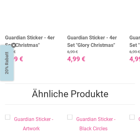
Guardian Sticker - 4er
Guardian Sticker - 4er
Guar
Set "Christmas"
Set "Glory Christmas"
Set 
6,99 €
6,99 €
6,99 €
20% Rabatt
4,99 €
4,99 €
4,9
Ähnliche Produkte