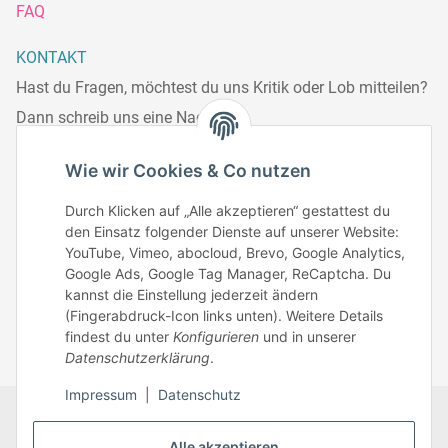
FAQ
KONTAKT
Hast du Fragen, möchtest du uns Kritik oder Lob mitteilen?
Dann schreib uns eine Nachricht.
Telefonisch erreichst du uns:
Wie wir Cookies & Co nutzen
Mo – Fr: 8:30 – 13.00 Uhr
Durch Klicken auf „Alle akzeptieren“ gestattest du
Telefonnr.: 0951/70045771
den Einsatz folgender Dienste auf unserer Website:
YouTube, Vimeo, abocloud, Brevo, Google Analytics,
Google Ads, Google Tag Manager, ReCaptcha. Du
Zum Kontakt
kannst die Einstellung jederzeit ändern
(Fingerabdruck-Icon links unten). Weitere Details
findest du unter
Konfigurieren
und in unserer
Datenschutzerklärung
.
Impressum
|
Datenschutz
Datenschutz
AGB
Zahlungsmöglichkeiten
Alle akzeptieren