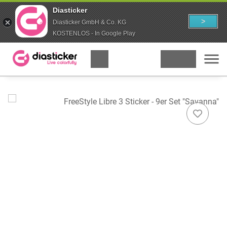
Diasticker
>
Diasticker GmbH & Co. KG
KOSTENLOS - In Google Play