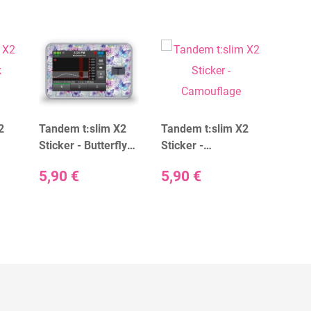
2
Tandem t:slim X2
Tandem t:slim X2
Tande
Sticker - Butterfly
Sticker -
Stick
5,90 €
Kiss
Camouflage
Spirit
5,90 €
5,90 €
5,49