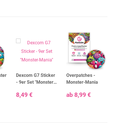
ter
Dexcom G7 Sticker
Overpatches -
Overp
a
- 9er Set "Monster-
Monster-Mania
Pake
Mania"
8,49 €
ab
8,99 €
ab
8