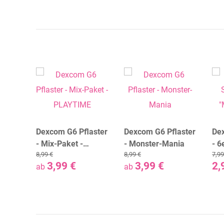
 Mix-
Dexcom G6 Pflaster
Dexcom G6 Pflaster
De
TIME
- Mix-Paket -
- Monster-Mania
- 6
8,99 €
8,99 €
7,99
PLAYTIME
Ma
3,99 €
3,99 €
2,
ab
ab