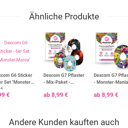
Ähnliche Produkte
xcom G6 Sticker
Dexcom G7 Pflaster
Dexcom G7 Pflas
er Set "Monster-
- Mix-Paket -
- Monster-Mani
 €
nia"
PLAYTIME
99 €
ab
8,99 €
ab
8,99 €
Andere Kunden kauften auch