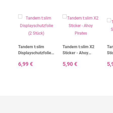
 X2
Tandem t:slim
Tandem t:slim X2
Tan
er
Displayschutzfolie
Sticker - Ahoy
Sti
(2 Stück)
Pirates
6,99 €
5,90 €
5,