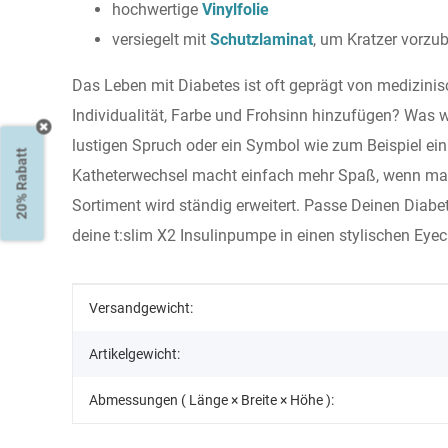
hochwertige
Vinylfolie
versiegelt mit
Schutzlaminat
, um Kratzer vorzu
Das Leben mit Diabetes ist oft geprägt von medizinisc
Individualität, Farbe und Frohsinn hinzufügen? Was 
lustigen Spruch oder ein Symbol wie zum Beispiel ei
20% Rabatt
Katheterwechsel macht einfach mehr Spaß, wenn man d
Sortiment wird ständig erweitert. Passe Deinen Diab
deine t:slim X2 Insulinpumpe in einen stylischen Eyec
Produkteigenschaft
Wert
Versandgewicht:
Artikelgewicht:
Abmessungen ( Länge × Breite × Höhe ):