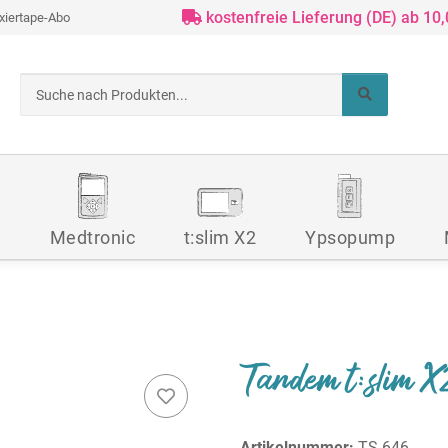
kostenfreie Lieferung (DE) ab 10
ixiertape-Abo
d
Medtronic
t:slim X2
Ypsopump
Tandem t:slim 
Artikelnummer:
TS-646