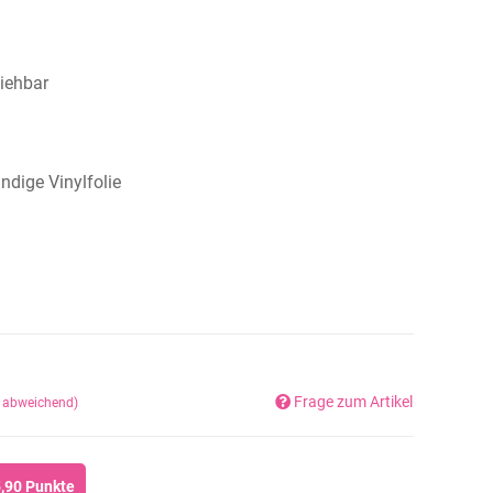
iehbar
dige Vinylfolie
Frage zum Artikel
d abweichend)
,90
Punkte