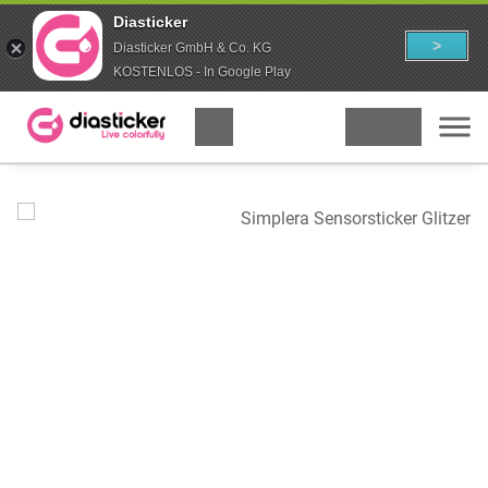
Diasticker
>
Diasticker GmbH & Co. KG
KOSTENLOS - In Google Play