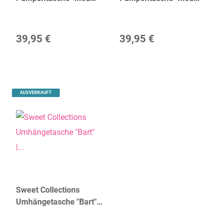
Keeper Bliss" | dR
Keeper Emmy" | dR
Amsterdam
Amsterdam
39,95 €
39,95 €
AUSVERKAUFT
Sweet Collections
Umhängetasche "Bart" |
dR Amsterdam